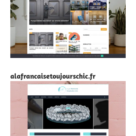
alafrancaisetoujourschic.fr